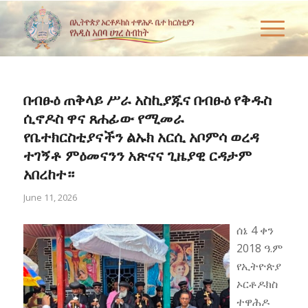
በብፁዕ ጠቅላይ ሥራ አስኪያጁና በብፁዕ የቅዱስ
ሲኖዶስ ዋና ጸሐፊው የሚመራ
የቤተክርስቲያናችን ልኡክ አርሲ አቦምሳ ወረዳ
ተገኝቶ ምዕመናንን አጽናና ጊዜያዊ ርዳታም
አበረከተ።
June 11, 2026
ሰኔ 4 ቀን
2018 ዓ.ም
የኢትዮጵያ
ኦርቶዶክስ
ተዋሕዶ