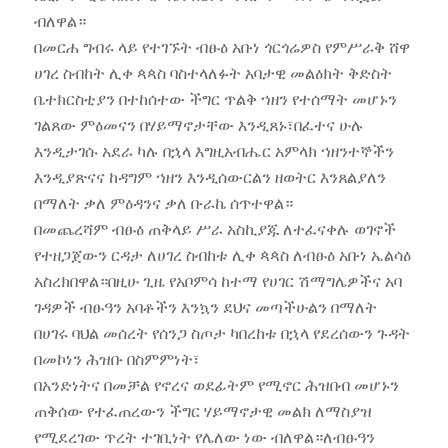
ብለዋል።
በመርሐ ግብሩ ላይ የተገኙት ብፁዕ አቡነ ጎርጎሬዎስ የምሥራቅ ሸዋ
ሀገረ ስብከት ሊቀ ጳጳስ ባስተላለፉት አባታዊ መልዕክት ቅድስት
ቤተክርስቲያን በተከሰተው ችግር ጥልቅ ኀዘን የተሰማት መሆኑን
ገልጸው ምዕመናን በሃይማኖታቸው እንዲጸኑ፣በፈተና ሁሉ
እንዲታገሱ አደራ ካሉ በኋላ እግዚአብሔር አምላክ ኀዘንተኞችን
እንዲያጽናና ከዳግም ኀዘን እንዲሰውርልን ዘወትር እንጸልያለን
በማለት ቃለ ምዕዳንና ቃለ ቡራኬ ሰጥተዋል።
በመጨረሻም ብፁዕ ጠቅላይ ሥራ አስኪያጁ ለተፈናቀሉ ወገኖች
የተዘጋጀውን ርዳታ ለሀገረ ስብከቱ ሊቀ ጳጳስ ለብፁዕ አቡነ ኤልሳዕ
አስረክበዋል።በዚሁ ጊዜ የአቦምሳ ከተማ የሀገር ሽማግሌዎችና አባ
ገዳዎች ብፁዓን አባቶችን እንኳን ደህና መጣችሁልን በማለት
በሀገሩ ባህል መሰረት የሰንጋ ስጦታ ካበረከቱ በኋላ የደረሰውን ጉዳት
በመኮነን ሕዝቡ በስምምነት፣
በአንድነትና በመቻል የኖረና ወደፊትም የሚኖር ሕዝበብ መሆኑን
ጠቅሰው የተፈጠረውን ችግር ሃይማኖታዊ መልክ ለማስያዝ
የሚደረገው ጥረት ተገቢነት የሌለው ነው ብለዋል።ለብፁዓን