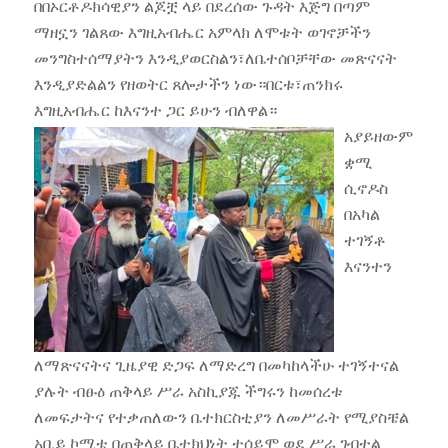
በበኦርቶዶክሳዊያን ልጆቿ ላይ በደረሰው ጉዳት እጅግ በጣም
ማዘኗን ገልጸው እግዚአብሔር አምላክ ለሞቱት ወገኖቻችን
መንግስተሰማያትን እንዲያወርስልን፣ለቤተሰቦቻቸው መጽናናት
እንዲያድልልን የዘወትር ጸሎታችን ነው።በርቱ፣ጠንክሩ
እግዚአብሔር ከእናንተ ጋር ይሁን ብለዋል።
አያይዘውም
ቋሚ
ሲኖዶስ
በአካል
ተገኝቶ
እናንተን
ለማጽናናትና ጊዜያዊ ድጋፍ ለማድረግ በመካከላችሁ ተገኝተናል
ያሉት ብፁዕ ጠቅላይ ሥራ አስኪያጁ ችግሩን ከመሰረቱ
ለመፍታትና የተቃጠለውን ቤተክርስቲያን ለመሥራት የሚያስቼል
አቢይ ኮሚቴ በጠቅላይ ቤተክህነት ተሰይሞ ወደ ሥራ ገብቷል