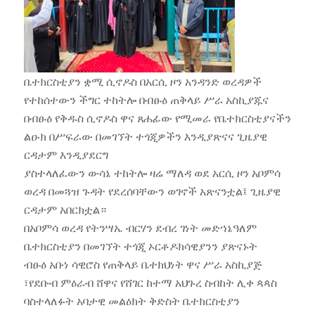
ቤተክርስቲያን ቋሚ ሲኖዶስ በአርሲ ዞን አንዳንድ ወረዳዎች
የተከሰተውን ችግር ተከትሎ በብፁዕ ጠቅላይ ሥራ አስኪያጁና
በብፁዕ የቅዱስ ሲኖዶስ ዋና ጸሐፊው የሚመራ የቤተክርስቲያናችን
ልዑክ በሥፍራው በመገኘት ተጎጂዎችን እንዲያጽናና ጊዜያዊ
ርዳታም እንዲያደርግ
ያስተላለፈውን ውሳኔ ተከትሎ ዛሬ ማለዳ ወደ አርሲ ዞን አቦምሳ
ወረዳ በመጓዝ ጉዳት የደረሰባቸውን ወገኖች አጽናንቷል፤ ጊዜያዊ
ርዳታም አበርክቷል።
በአቦምሳ ወረዳ የትንሣኤ ብርሃን ደብረ ገነት መድኀኔዓለም
ቤተክርስቲያን በመገኘት ተጎጂ ኦርቶዶክሳዊያንን ያጽናኑት
ብፁዕ አቡነ ሳዊሮስ የጠቅላይ ቤተክህነት ዋና ሥራ አስኪያጅ
፣የደቡብ ምዕራብ ሸዋና የሸገር ከተማ አህጉረ ስብከት ሊቀ ጳጳስ
ባስተላለፉት አባታዊ መልዕክት ቅድስት ቤተክርስቲያን