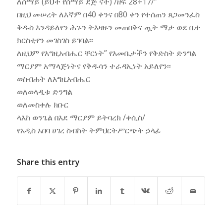
ለሰማይ (ይህች የሰማይ ደጅ ናት) /ዘፍ 28÷17/”
በዚህ መሠረት ለእኛም በ40 ቀንና በ80 ቀን የተሰጠን ጸጋመንፈስ
ቅዱስ እንዳይለየን ሕጉን ትእዛዙን መጠበቅና ጧት ማታ ወደ ቤተ
ክርስቲየን መገስገስ ይገባል፡፡
ለዚህም የእግዚአብሔር ቸርነት” የእመቤታችን የቅድስት ድንግል
ማርያም አማላጅነትና የቅዱሳን ተራዳኢነት አይለየን፡፡
ወስብሐት ለእግዚአብሔር
ወለወላዲቱ ድንግል
ወለመስቀሉ ክቡር
ላእከ ወንጌል በእደ ማርያም ይትባረክ /ቀሲስ/
የአዲስ አበባ ሀገረ ስብከት ትምህርትሥርጭት ኃላፊ
Share this entry