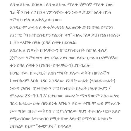
ጰንጠቆስጤ ይባላል፡፡ ጰንጠቆስጤ ማለት ሃምሳኛ ማለት ነው፡፡
ጌታችን ከተነሣ በኋላ ሃምሳኛው ቀን ነው፡፡ ይህም ዕለት በዓለ
ሃምሳ፣ በዓለ ጰራቅሊጦስ ነው፡፡
እንዲሁም ታላቁ ሊቅ ቅ/ዮሐንስ አፈወርቅ ይህን በዓል በሚገባ
አነጋገር “የቤተክርስቲያን የልደት ቀን” ብሎታል፡፡ ይህ በዓል በብሉይ
ኪዳን የእሸት በዓል (በዓለ ሰዊት) ይባላል፡፡
እስራኤል የነጻነት በዓላቸውን ከሚያከብሩበት ከበዓለ ፋሲካ
ጀምረው ሃምሳውን ቀን በዓል አድርገው ይሰነብታሉ፡፡ በሃምሳኛው
ቀን በዓለ ሰዊትን (የእሸት በዓላቸውን) ያከብራሉ፡፡
በሀገራቸው ከመጋቢት እስከ ግንቦት ያለው ወቅት በሀገራችን
ከመስከረም እስከ ኅዳር እንዳለው የእሸት ወራት (የጸደይ ወራት)
ነውና የእሸት በዓላቸውን የሚያከብሩት በኦሪት ዘሌዋውያን /
ምዕራፍ 23÷10-17/ በታዘዘው መሠረት ማንኛውም እስራኤላዊ
ገበሬ ከዘራው ሁሉ በየአይነቱ እሸቱን ቆርጦ ተሸክሞ ወደ ምኵራቡ
ይመጣል፡፡ በቤተ መቅደስ የሚያገለግለው ካህን ተቀብሎ ባርኮ ጸልዮ
የሚጠበሰው እየተጠበሰ የሚታሸው እየታሸ በማኅበር አንድነት
ይበላል፡፡ ይህም “ቀዳምያት” ይባላል፡፡