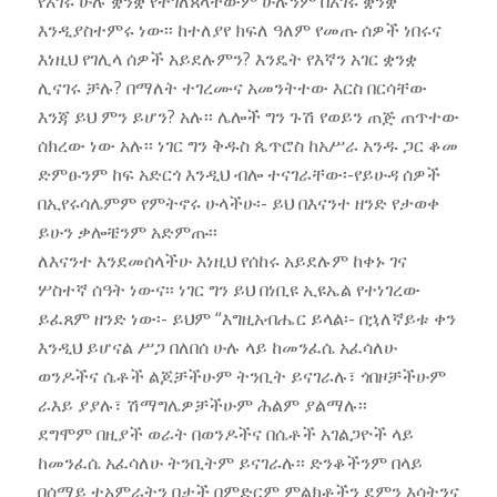
የአገሩ ሁሉ ቋንቋ የተገለጸላቸውም ሁሉንም በአገሩ ቋንቋ
እንዲያስተምሩ ነው፡፡ ከተለያየ ክፍለ ዓለም የመጡ ሰዎች ነበሩና
እነዚህ የገሊላ ሰዎች አይደሉምን? እንዴት የእኛን አገር ቋንቋ
ሊናገሩ ቻሉ? በማለት ተገረሙና አመንትተው እርስ በርሳቸው
እንጃ ይህ ምን ይሆን? አሉ፡፡ ሌሎች ግን ጉሽ የወይን ጠጅ ጠጥተው
ሰክረው ነው አሉ፡፡ ነገር ግን ቅዱስ ጴጥሮስ ከአሥራ አንዱ ጋር ቆመ
ድምፁንም ከፍ አድርጎ እንዲህ ብሎ ተናገራቸው፡-የይሁዳ ሰዎች
በኢየሩሳሌምም የምትኖሩ ሁላችሁ፡- ይህ በእናንተ ዘንድ የታወቀ
ይሁን ቃሎቼንም አድምጡ፡፡
ለእናንተ እንደመሰላችሁ እነዚህ የሰከሩ አይደሉም ከቀኑ ገና
ሦስተኛ ሰዓት ነውና፡፡ ነገር ግን ይህ በነቢዩ ኢዩኤል የተነገረው
ይፈጸም ዘንድ ነው፡- ይህም “እግዚአብሔር ይላል፡- በኋለኛይቱ ቀን
እንዲህ ይሆናል ሥጋ በለበሰ ሁሉ ላይ ከመንፈሴ አፈሳለሁ
ወንዶችና ሴቶች ልጆቻችሁም ትንቢት ይናገራሉ፣ ጎበዞቻችሁም
ራእይ ያያሉ፣ ሽማግሌዎቻችሁም ሕልም ያልማሉ፡፡
ደግሞም በዚያች ወራት በወንዶችና በሴቶች አገልጋዮች ላይ
ከመንፈሴ አፈሳለሁ ትንቢትም ይናገራሉ፡፡ ድንቆችንም በላይ
በሰማይ ተአምራትን በታች በምድርም ምልክቶችን ደምን እሳትንና