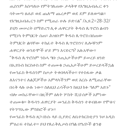
ጢስንም እሰጣለሁ የምትገለጠው ታላቅዋ የእግዚአብሔር ቀን
ሳትመጣ ፀሐይ ወደ ጨለማ ጨረቃም ወደ ደም ይለወጣል፡፡
የእግዚአብሔርን ስም የሚጠራ ሁሉ ይድናል” /ኢዩ.2÷28-32/
ይህን መሠረት በማድረግ ሊቀ ሐዋርያት ቅዱስ ጴጥሮስ ልብን
የሚነካ ትምህርት ሰጠ፡፡ ሕዝቡም ቅዱስ ጴጥሮስ በሰጠው
ትምህርት ልባቸው ተከፈተ ቅዱስ ጴጥሮስንና ሌሎቹንም
ሐዋርያት ወንድሞች ሆይ ምን እናድርግ? አሉአቸው፡፡
“ቅዱስ ጴጥሮስም ንስሓ ግቡ ኃጢአታችሁም ይሠረይ ዘንድ
በኢየሱስ ክርስቶስ ስም ተጠመቁ ኃጢአታችሁም ይሠረይላችኋል
የመንፈስ ቅዱስንም ስጦታ ትቀበላላችሁ፡፡ የተስፋው ቃል
ለእናንተና ለልጆቻችሁ አምላካችንም ወደ እርሱ ለሚጠራቸው
በሩቅ ላሉ ሁሉ ነው፡፡ ስለዚህ ራሳችሁን ከዚህ ክፉ ዓለም አድኑ”
ብሎ መከራቸው፡፡ በዚችም ዕለት ሦስት ሺህ ሰዎች አምነው
ተጠመቁ፡፡ ቅዱሳን ሐዋርያት መንፈስ ቅዱስን ተቀብለው የሞቱና
የትንሣኤው ምስክሮች ሆኑ፡፡
የመንፈስ ቅዱስ ጸጋ በነሱ ላይ ሲያድር ለቤተክርስቲያን ጉዞ አዲስ
ምዕራፍ ተከፈተ፡፡ ይህ የጰራቅሊጦስ በዓል በግሪኮች ቋንቋ