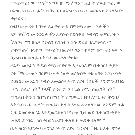
የመጀመሪያው ማለት ነው፡፡ ከማንኛውም በረከት የመጀመሪያው
በእግዚአብሔር ፊት መቅረብ፣ ለእግዚአብሔር መሰጠት እንዳለበት
ታዟልና፡፡
በዚህ መሠረት ከበዓለ ጰራቅሊጦስ የምንማረው፡- ጌታችን
አምላካችን መድኃኒታችን ኢየሱስ ክርስቶስ ቅዱሳን ሐዋርያትን
“እናንተ ግን ከላይ ኃይልን እስክትለብሱ ድረስ በኢየሩሳሌም
ተቀመጡ” ባላቸው መሠረት በኢየሩሳሌም ተቀምጠው ተስፋውን
ሲጠባበቁ መንፈስ ቅዱስ ወርዶላቸዋል፡፡
ዛሬም መንፈስ ቅዱስ የሚወርድባት ኢየሩሳሌም ቤተክርስቲያን
ናት “ሚ መጠን ግርምት ዛቲ ዕለት ወዕፅብት ዛቲ ሰዓት እንተ ባቲ
ይወርድ መንፈስ ቅዱስ እመልዕልተ ሰማያት (ይህች ቀን ምን ያህል
የምታስፈራ ናት? ይህች ሰዓት ምን ያህል የምታስጨንቅ ናት?
መንፈስ ቅዱስ ከሰማየ ሰማያት የሚወርድባት) /ሥርዓተ ቅዳሴ/
ለቅዱሳን ሐዋርያት መንፈስ ቅዱስ እንደ ወረደላቸው ለእኛም ሁል
ጊዜ ይወርድልናል እንዲወርድልንም ሁል ጊዜ ወደ ቤተክርስቲያን
መሄድ ይገባል፡፡ ከቤተክርስቲያን ተለይቶ ጽድቅ የለም፡፡”
ቤተ ክርስቲያን፡- የመንግሥተ ሰማያት በር ናት “ዛቲ ይእቲ ኆኅታ