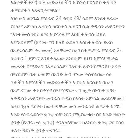
አልተዋችሁም) ሲል መድኃኒታችን ኢየሱሰ ክርስቶስ ቅዱሳን
ሐዋርያትን አጽናንቷቸዋል፡፡
/በሉቃስ ወንጌል ምዕራፍ 24 ቁጥር 49/ ላይም እንደተጻፈው
የሰላም አምላክ ኢየሱስ ክርስቶስ ሊያርግ ሲል ቅዱሳን ሐዋርያትን
“አንትሙሰ ንበሩ ሀገረ ኢየሩሳሌም እስከ ትለብሱ ኃይለ
እምአርያም” (እናንተ ግን ከላይ ኃይልን እስክትለብሱ ድረስ
በኢየሩሳሌም ተቀመጡ) አላቸውና ዐረገ በሐዋ.ሥራ ምዕራፍ 2-
ከቁጥር 1 ጀምሮ እንደተጻፈው እነርሱም ይህን አምላካዊ ቃል
መሠረት በማድረግ በኢየሩሳሌም በጽርሐ ጽዮን በማርቆስ እናት
በማርያም ቤት ሁሉም በአንድ ልብ ሆነው ተሰብስበው ሳሉ
ጌታችን አምላካችን መድኃኒታችን ኢየሱስ ክርስቶስ በዐረገ
በአሥረኛው ቀን በተነሣ በሃምሳኛው ቀን ጧት በሦስት ሰዓት
ለቅዱሳን ሐዋርያት መንፈስ ቅዱስ በእሳት አምሳል ወረደላቸው፡፡
ከዚህ በኋላ ፍርሃት ከውስጣቸው ወጣ መንፈሳዊ ድፍረት አገኙ፡፡
አንድ የዕብራይስጥ ቋንቋ ብቻ ነበር የሚያውቁት ሰባ አንድ ዓይነት
ቋንቋ (የአገሩ ሁሉ ቋንቋ) ተገለጸላቸው፡፡ ከእነርሱ ቋንቋ ጋር በሰባ
ሁለት ዓይነት ቋንቋ ተናገሩ፡፡