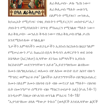
ጰራቅሊጦስ፡- ቃሉ ግሪክ ነው፡፡
ጰራቅሊጦስ ማለት መጽንዒ
በእምነት የሚያጸና፣ መንጽሒ
ከኃጢአት የሚያነጻ፣ ናዛዚ ያዘኑትን የሚያረጋጋ፣ መስተፍሥሒ፣
ያዘኑትን የሚያስደስት፣ ከሣቲ ምስጢርን የሚገልጽ ማለት ነው፡፡
ጰራቅሊጦስ፡- መንፈስ ቅዱስ ነው፡፡ የጰራቅሊጦስ በዓል ታሪክ
እንደሚከተለው ተገልጿል፡፡
ጌታችን አምላካችን መድኃኒታችን ኢየሱስ ክርስቶስ በዚህ ዓለም
የሚሠራውን ሥራ ከጨረሰ በኋላ ቅዱሳን ሐዋርያትን ወደ አባቴ
እሄዳለሁ (አርጋለሁ) ሲላቸው ደነገጡ አምላካችን ኢየሱስ
ክርስቶስም መደንገጣቸውን አይቶ“ኢይደንግጽክሙ ልብክሙ
እመኑ በአግዚአብሔር ወእመኑ ብየ እስመ ውስተ ቤተ አቡየ ብዙኅ
ማኅደር ወምዕራፍ ቦቱ” (ልባችሁ አይደንግጥባችሁ በእግዚአብሔር
እመኑ በእኔም እመኑ በአባቴ ቤት ብዙ መኖሪያ አለ ማለት፡- በአባቴ
ቤት በመንግሥተ ሰማያት ብዙ ማዕርገ ሀብታት አለ) (ዮሐ.14÷1)
እንዲሁም /በዚሁ በዮሐንስ ወንጌል ምዕራፍ 14÷18/
“ኢየኀድገክሙ ዕጓለ ማውታ ትኩኑ” (ወላጆች እንደሌላቸው ልጆች