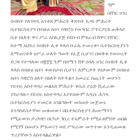
ዓም
በሸገር ሀገረ
ስብከት የለገዳዲ አንቀጸ ምሕረት ቅድስት ኪዳነ ምሕረት
ቤተክርስቲያን በብፁዕ አቡነ ሳዊሮስ የመንበረ ፓትርያርክ ጠቅላይ
ቤተ ክህነት ዋና ሥራ አስኪያጅ የደቡብ ምዕራብ ሸዋና የሸገር
ከተማ አህጉረ ስብከት ሊቀ ጳጳስ ቡራኬ ተመረቀ፡፡ ቤተክርስቲያኑን
ለማጠናቀቅ ዐሥራ ሁለት ዓመት የፈጀ ሲሆን፤ በወቅቱ የመሠረት
ድጋዩ የተጣለው በ፳፻፮ ዓ.ም በሰሜን ሸዋ ሰላሌ ሀገረ ስብከት ሊቀ
ጳጳስ በብፁዕ አቡነ ቀውስጦስ ሲሆን፤ ለምርቃት የበቃውም በብፁዕ
አቡነ ሳዊሮስ ዕለት በዕለት ክትትልና አመራር ሰጪነት መሆኑን
የደብሩ አስተዳዳሪ መልአከ ምሕረት ቀሲስ ያሬድ ሺፈራው
ያስረዳሉ፡፡ የደብሩ አስተዳዳሪ አያይዘውም አዲሱ ሕንጻ
ቤተክርስቲያን ተመርቆ አገልግሎት መስጠት መጀመሩ
እንዳስደሰታቸው ጠቁመው፤ በቤተክርስቲያን ሕሙማንን
የሚፈውስ ታሪካዊ፣ በርካታ ገቢረ ተአምራት የሚፈጸምበት ጠበል
የሚገኝ በመሆኑ ምእመናን ወደ ሥፍራው መጥተው እንዲጠመቁ
ጥሪያቸውን አስተላልፈዋል፡፡